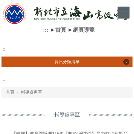
跳
到
主
要
內
:::
►
首頁
►
網頁導覽
容
區
:::
資訊分類清單
資訊分類清單
:::
首頁
輔導處專區
學生相關訊息
家長相關訊息
輔導處專區
教師相關訊息
網路資源
【轉知】教育部辦理115年「數位/網路性別暴力防治短影音