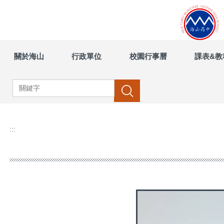
跳
到
主
要
內
關於海山
行政單位
校園行事曆
課表&教
容
區
搜尋
:::