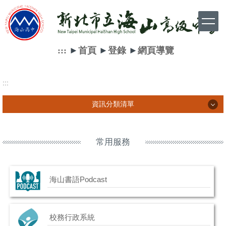
跳
到
主
要
內
:::
►
首頁
►
登錄
►
網頁導覽
容
區
:::
資訊分類清單
資訊分類清單
常用服務
學生相關訊息
海山書語Podcast
家長相關訊息
教師相關訊息
校務行政系統
網路資源