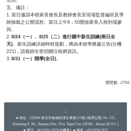
查詢。
五、備註：
1. 當日邀請本校家長會長及教師會長至現場監督編班及導
師抽籤之公開流程。當日上午8：50開放家長入校到場參
與。
2.
8/24
（一）、8/25（二）進行國中新生訓練(兩日全
天)
。
新生訓練詳細時程規劃，將由本校學務處公告(分機
221)，請親師生密切關注校網資訊。
3.
8/31
（一）開學(全日)
。
瀏覽數:
2766
:::
►地址：220304 新北市板橋區漢生東路215號 (
地理位置
) No. 215,
Hansheng E. Rd., Banqiao Dist., New Taipei City 220304 , Taiwan (R.O.C.)
►電話：(02)2951-7475(
分機表
) ►傳真：(02)2959-7657