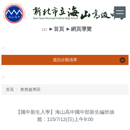
跳
到
主
要
內
:::
►
首頁
►
網頁導覽
容
區
:::
資訊分類清單
資訊分類清單
:::
首頁
教務處專區
學生相關訊息
家長相關訊息
【國中新生入學】海山高中國中部新生編班抽
教師相關訊息
籤：115/7/12(日)上午9:00
網路資源