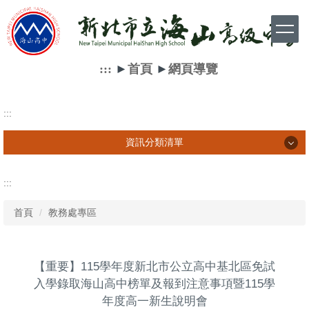
跳
到
主
要
內
:::
►
首頁
►
網頁導覽
容
區
:::
資訊分類清單
資訊分類清單
:::
首頁
教務處專區
學生相關訊息
家長相關訊息
【重要】115學年度新北市公立高中基北區免試
教師相關訊息
入學錄取海山高中榜單及報到注意事項暨115學
年度高一新生說明會
網路資源