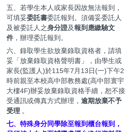
五、若學生本人或家長因故無法報到，
可填妥
委託書
委託報到。須備妥委託人
及被委託人之
身分證
及
報到應繳驗文
件
，辦理委託報到。
六、錄取學生欲放棄錄取資格者，請填
妥「放棄錄取資格聲明書」，由學生或
家長(監護人)於115年7月13日(一)下午2
時前親至本校高中部教務處(高中部寰宇
大樓4F)辦妥放棄錄取資格手續，恕不接
受通訊或傳真方式辦理，
逾期放棄不予
受理
。
七、特殊身分同學除至報到櫃台報到，