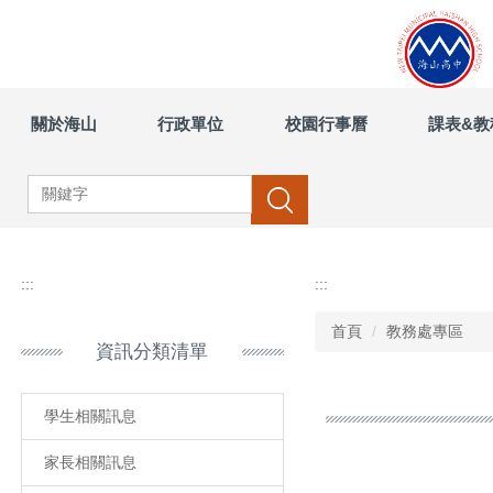
跳
到
主
要
內
關於海山
行政單位
校園行事曆
課表&教
容
區
搜尋
:::
:::
首頁
教務處專區
資訊分類清單
學生相關訊息
家長相關訊息