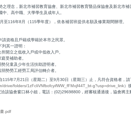
勢之理念，新北市補習教育協會、新北市補習教育暨品保協會及新北市補
國中、高中職、大學學生及成年人。
9月至116年8月（115學年度），依各補習班提供名額及修業期間辦理。
申請資格且戶籍或學籍於本市之民眾。
下列其一證明：
公所開立之低收入戶或中低收入戶。
家庭受補助者。
弱勢兒童及少年生活扶助證明者。
或弱勢勞工經勞工局評估轉介者。
115年7月21日（星期二）至9月30日（星期三）止，凡符合資格者，
om/drive/folders/1zFcliVNfbofcyifWW_fFMxjf44T_bt-g?usp=drive_link
）
洽該協會窗口林小姐，電話：(02)29698800，經審核通過後，協會
.pdf