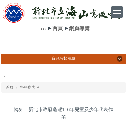
跳
到
主
要
內
:::
►
首頁
►
網頁導覽
容
區
:::
資訊分類清單
資訊分類清單
:::
首頁
學務處專區
學生相關訊息
家長相關訊息
轉知：新北市政府遴選116年兒童及少年代表作
教師相關訊息
業
網路資源