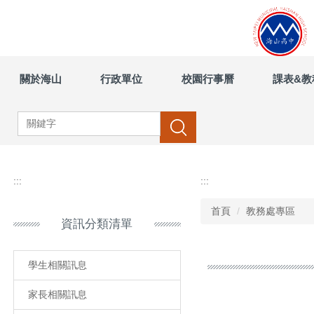
跳
到
主
要
內
關於海山
行政單位
校園行事曆
課表&教
容
區
搜尋
:::
:::
首頁
教務處專區
資訊分類清單
學生相關訊息
家長相關訊息