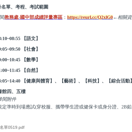
考名單、考程、考試範圍
閱
教務處-
國中部成績評量專區
：
https://reurl.cc/Q2xlG0
←相關資
:10~08:55 【語文】
:05~09:50 【社會】
:00~10:45 【數學】
:00~11:45 【自然】
13:05~14:40 【健康與體育】、【藝術】、【科技】、【綜合活動
書館四、五樓
參閱附件
規定準時到場應試(穿校服、攜帶學生證或健保卡或身分證、2B鉛
單0519.pdf