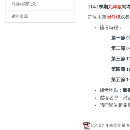
教師相關訊息
114-2學期
九年級
補
網路資源
詳見本篇
附件檔
或參
補考時程：
第一節 08
第二節 09
第三節 10
第四節 11
第五節 
補考地點：
圖
補考名單：請
請同學依相關
114-2九年級學期補考名