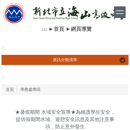
跳
到
主
要
內
:::
►
首頁
►
網頁導覽
容
區
:::
資訊分類清單
資訊分類清單
:::
首頁
學務處專區
學生相關訊息
家長相關訊息
★暑假期間 水域安全宣導★為維護學生安全，
教師相關訊息
提供假期間水域、遊憩安全訊息及其他注意事
項，防止意外發生
網路資源