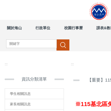
跳
到
主
要
內
關於海山
行政單位
校園行事曆
課表&教
容
區
搜尋
:::
:::
資訊分類清單
【重要】1
學生相關訊息
※115基北
家長相關訊息