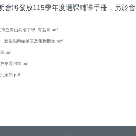
明會將發放115學年度選課輔導手冊，另於
北市立海山高級中學_有遮罩.pdf
一新生臨時編號表及報到櫃台.pdf
.pdf
放棄聲明書.pdf
須知.pdf
:::