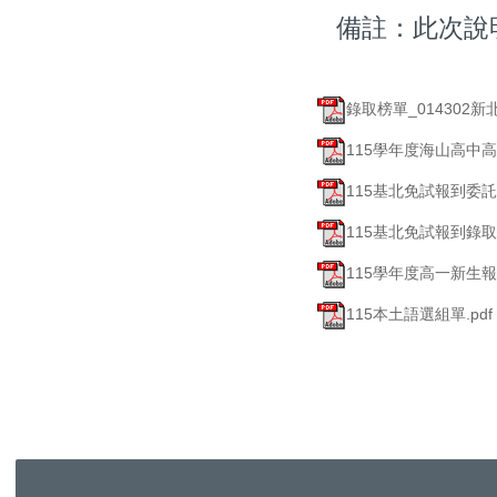
備註：此次說
錄取榜單_014302新
115學年度海山高中高
115基北免試報到委託書
115基北免試報到錄取
115學年度高一新生報到
115本土語選組單.pdf