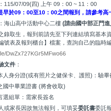
：1
15/07/09(四) 上午 09：00 ~ 11：00
提早於09：00至10：00之間報到，請參
：海山高中活動中心二樓
(請由國中部正門進
之錄取生，報到前請先至下列連結填寫基本資
編號表及報到櫃台】檔案，查詢自己的臨時
s.gle/DwZx727KGr5MFwo66
驗文件
：
生本人身分證(或有照片之健保卡、護照)：驗
生之國中畢業證書 (將會收取)
語言選組單：需家長簽名
人或家長因故無法報到，可填妥
委託書
委託