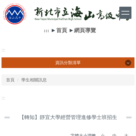
跳
到
主
要
內
:::
►
首頁
►
網頁導覽
容
區
:::
資訊分類清單
資訊分類清單
首頁
學生相關訊息
學生相關訊息
:::
家長相關訊息
【轉知】靜宜大學經營管理進修學士班招生
教師相關訊息
網路資源
字體大小調整
小
中
大