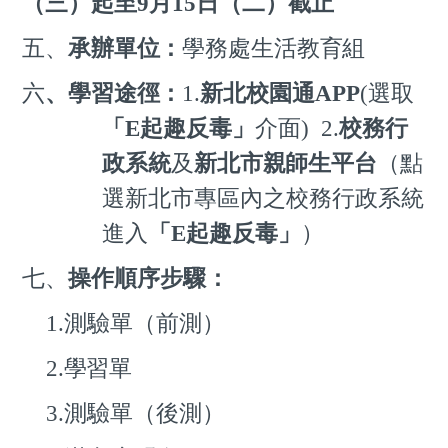
（三）起至9月15日（二）截止
五、
承辦單位：
學務處生活教育組
六
、
學習途徑：
1.
新北校園通APP
(
選取
「E起趣反毒」
介面
)
2.
校務行
政系統
及
新北市親師
生平台
（點
選新北市專區內之校務行政系統
進入
「E起趣反毒」
）
七、
操作順序步驟
：
1.
測驗單（前測）
2.
學習單
3.
測驗單（後測）