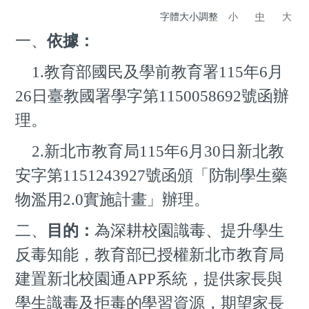
字體大小調整
小
中
大
一、
依據：
1.
教育部國民及學前教育署115年6月
26日臺教國署學字第1150058692號函辦
理。
2.
新北市教育局115年6月30日新北教
安字第1151243927號函頒「
防
制學生藥
物濫用2.0
實
施計畫」辦理。
二、
目的：
為深耕校園識毒、提升學生
反毒知能，教育部
已授權新北市教育局
建置新北校園通
APP
系統，提供家長與
學生識毒及拒毒的學習資源，期望家長