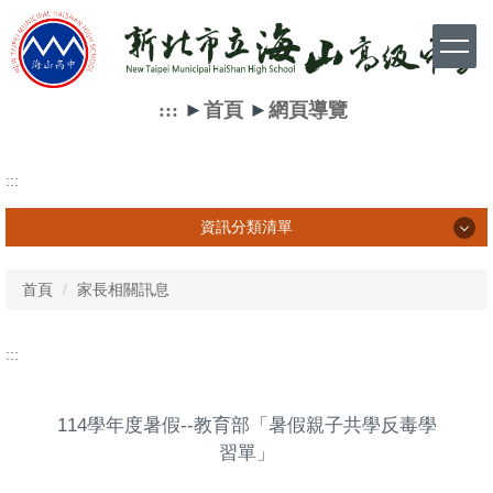
跳
到
主
要
內
:::
►
首頁
►
網頁導覽
容
區
:::
資訊分類清單
資訊分類清單
首頁
家長相關訊息
學生相關訊息
:::
家長相關訊息
114學年度暑假--教育部「暑假親子共學反毒學
教師相關訊息
習單」
網路資源