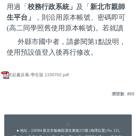
用過「
校務行政系統
」
及「
新北市親師
生平台」
，則
沿用原本帳號、密碼即可
(高二同學照舊使用原本帳號)。若就讀
外縣市國中者，請參閱第1
點說明，
使用預設值登入後再行修改。
E起趣反毒-學生版 1150702.pdf
瀏覽數:
865
:::
►地址：220304 新北市板橋區漢生東路215號 (
地理位置
) No. 215,