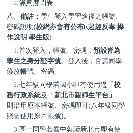
4.
滿意度問卷
八、
備註
：
學生登入學習途徑之帳號、
密碼說明(
校網亦會有公布
E起趣反毒 操
作說明 學生版
)
1.
首次登入，帳號、密碼，
預設皆為
學生之身分證字號
。登入後，會請同學
修改帳號、密碼。
2.
七年級同學若國小即有使用過「
校
務行政系統
及「
新北市親師
生平台」
，
則沿用原本帳號、密
碼即可(八年級同學
照舊使用原本帳號)。
3.
高一
同學若國中就讀新北市即有使