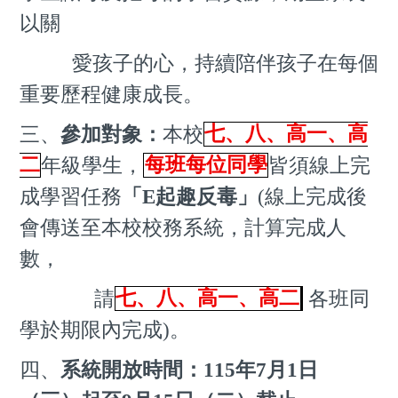
以關
愛孩子的心，持續陪
伴
孩子在每個
重要歷程健康成長
。
三、
參加對象：
本校
七、八、高一、高
二
年級學生，
每班每位同學
皆須線上完
成學習任務
「E起趣
反毒」
(
線上完成後
會傳送至本校校務系統，計算完成人
數，
請
七、八、高一、高二
各班同
學於期限內完成)。
四、
系統開放時間：
115
年7月1日