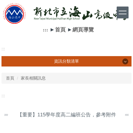
跳
到
主
要
內
:::
►
首頁
►
網頁導覽
容
區
:::
資訊分類清單
資訊分類清單
首頁
家長相關訊息
學生相關訊息
:::
家長相關訊息
【重要】115學年度高二編班公告，參考附件
教師相關訊息
網路資源