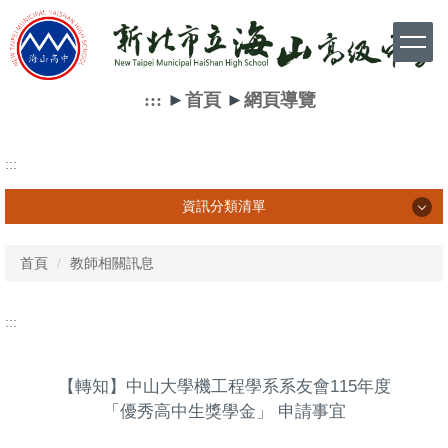
跳
到
主
要
內
:::
►
首頁
►
網頁導覽
容
區
:::
資訊分類清單
資訊分類清單
首頁
教師相關訊息
學生相關訊息
:::
家長相關訊息
【轉知】中山大學機工程學系系友會115年度
教師相關訊息
「優秀高中生獎學金」 申請事宜
網路資源