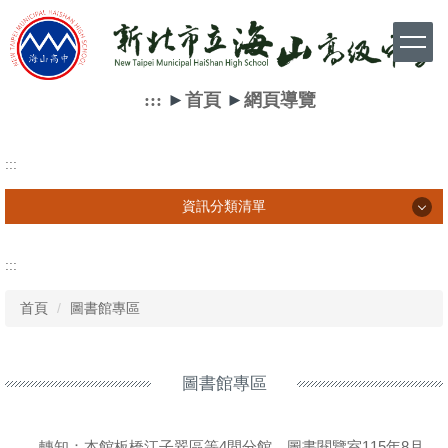
跳
到
主
要
內
:::
►
首頁
►
網頁導覽
容
區
:::
資訊分類清單
資訊分類清單
:::
首頁
圖書館專區
學生相關訊息
家長相關訊息
圖書館專區
教師相關訊息
網路資源
轉知：本館板橋江子翠區等4間分館、圖書閱覽室115年8月